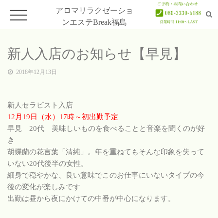
アロマリラクゼーショ
ンエステBreak福島
新人入店のお知らせ【早見】
ホーム
2018年12月13日
Home
新人セラピスト入店
メニュー
12月19日（水）17時～初出勤予定
Menu
早見 20代 美味しいものを食べることと音楽を聞くのが好
き
セラピスト
胡蝶蘭の花言葉「清純」。年を重ねてもそんな印象を失って
Therapist
いない20代後半の女性。
細身で穏やかな、良い意味でこのお仕事にいないタイプの今
アクセス
後の変化が楽しみです
Access
出勤は昼から夜にかけての中番が中心になります。