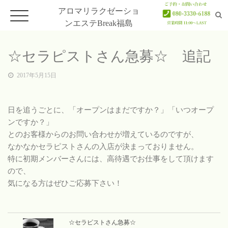
アロマリラクゼーショ
ンエステBreak福島
☆セラピストさん急募☆ 追記
ホーム
2017年5月15日
Home
日を追うごとに、「オープンはまだですか？」「いつオープ
メニュー
ンですか？」
Menu
とのお客様からのお問い合わせが増えているのですが、
なかなかセラピストさんの入店が決まっておりません。
セラピスト
特に初期メンバーさんには、高待遇でお仕事をして頂けます
Therapist
ので、
気になる方はぜひご応募下さい！
アクセス
Access
☆セラピストさん急募☆